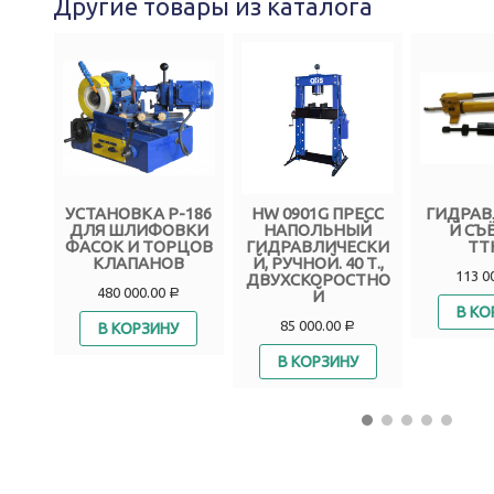
Другие товары из каталога
ЕСС
УСТАНОВКА Р-186
HW 0901G ПРЕСС
ГИДРАВ
ЫЙ
ДЛЯ ШЛИФОВКИ
НАПОЛЬНЫЙ
Й СЪ
СКИ
ФАСОК И ТОРЦОВ
ГИДРАВЛИЧЕСКИ
ТТ
Т. С
КЛАПАНОВ
Й, РУЧНОЙ. 40 Т.,
113 0
ТНЫ
ДВУХСКОРОСТНО
480 000.00
М
Й
Р
В КО
85 000.00
В КОРЗИНУ
Р
В КОРЗИНУ