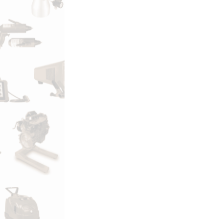
HW 0901D ПР
НАПОЛЬН
ГИДРАВЛИЧЕ
Й, РУЧНОЙ. 30 
ДВУХСКОРОС
М НАСОСО
49 000.00
Р
В КОРЗИНУ