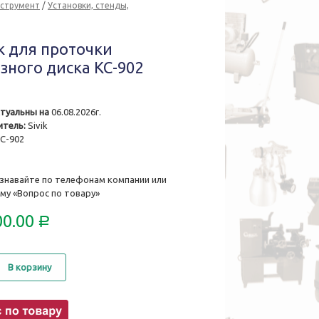
нструмент
/
Установки, стенды,
к для проточки
зного диска КС-902
туальны на
06.08.2026г.
тель:
Sivik
С-902
знавайте по телефонам компании или
му «Вопрос по товару»
00.00
Р
о
В корзину
го