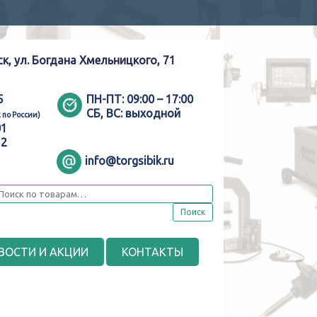
ск, ул. Богдана Хмельницкого, 71
5
ПН-ПТ:
09:00 – 17:00
СБ, ВС:
выходной
 по России)
01
52
info@torgsibik.ru
Поиск
ВОСТИ И АКЦИИ
КОНТАКТЫ