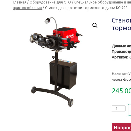
Главная
/
Оборудование для СТО
/
Специальное оборудование и и
приспособления
/ Станок для проточки тормозного диска КС-902
Стано
тормо
Данные ак
Производи
Артикул:
К
Наличие:
У
через фор
245 0
Количеств
Станок
для
проточки
тормозно