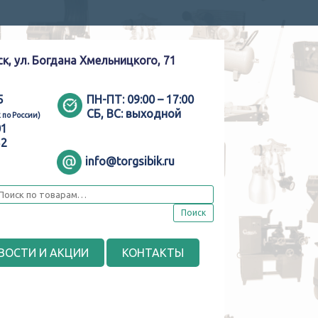
ск, ул. Богдана Хмельницкого, 71
5
ПН-ПТ:
09:00 – 17:00
СБ, ВС:
выходной
 по России)
01
52
info@torgsibik.ru
Поиск
ВОСТИ И АКЦИИ
КОНТАКТЫ