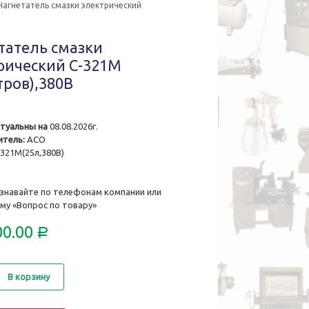
Нагнетатель смазки электрический
татель смазки
рический С-321М
тров),380В
туальны на
08.08.2026г.
тель:
АСО
321М(25л,380В)
знавайте по телефонам компании или
му «Вопрос по товару»
00.00
Р
о
В корзину
ль
ский