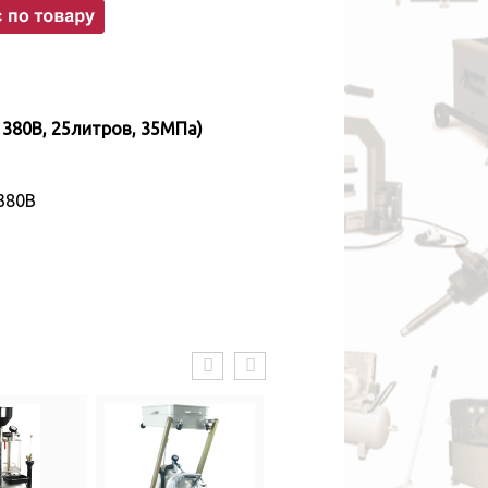
,380В
 380В, 25литров, 35МПа)
 380В