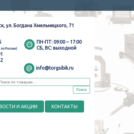
ск, ул. Богдана Хмельницкого, 71
5
ПН-ПТ:
09:00 – 17:00
СБ, ВС:
выходной
 по России)
01
52
info@torgsibik.ru
Поиск
ВОСТИ И АКЦИИ
КОНТАКТЫ