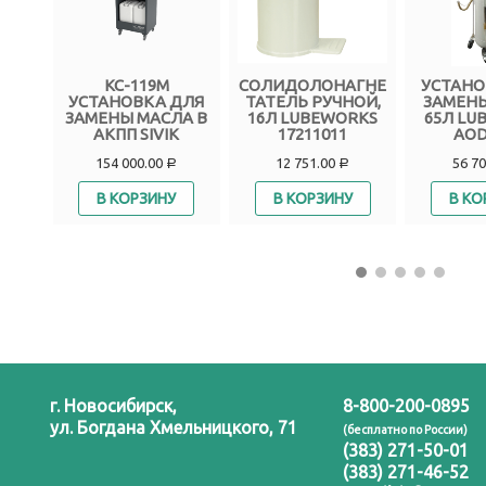
КС-119М
СОЛИДОЛОНАГНЕ
УСТАНО
ДЛЯ
УСТАНОВКА ДЛЯ
ТАТЕЛЬ РУЧНОЙ,
ЗАМЕНЫ
АЧИ
ЗАМЕНЫ МАСЛА В
16Л LUBEWORKS
65Л LU
ОВЫХ
АКПП SIVIK
17211011
AOD
154 000.00
12 751.00
56 7
Р
Р
В КОРЗИНУ
В КОРЗИНУ
В КО
г. Новосибирск,
8-800-200-0895
ул. Богдана Хмельницкого, 71
(бесплатно по России)
(383) 271-50-01
(383) 271-46-52