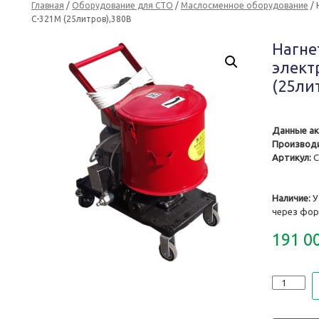
Главная
/
Оборудование для СТО
/
Маслосменное оборудование
/ 
С-321М (25литров),380В
Нагне
элект
(25ли
Данные ак
Производи
Артикул:
С
Наличие:
У
через фор
191 0
Количеств
Нагнетате
смазки
электриче