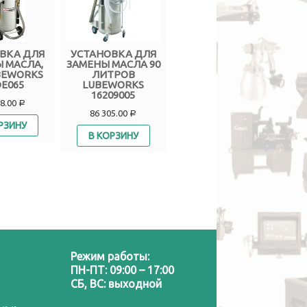
ВКА ДЛЯ
УСТАНОВКА ДЛЯ
УСТАНОВКА ДЛЯ
 МАСЛА,
ЗАМЕНЫ МАСЛА 90
ЗАМЕНЫ
МА
BEWORKS
ЛИТРОВ
ТОРМОЗНОЙ
НЫ
E065
LUBEWORKS
ЖИДКОСТИ, ABS И
Э
16209005
ГИДРОУСИЛИТЕЛ
08.00
Е РУЛЯ IMPACT-320
Р
86 305.00
Р
Цена по запросу
РЗИНУ
В КОРЗИНУ
В КОРЗИНУ
Режим работы:
ПН-ПТ: 09:00 – 17:00
СБ, ВС: выходной