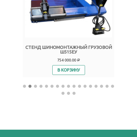
ТЕР»
СТЕНД ШИНОМОНТАЖНЫЙ ГРУЗОВОЙ
ПНЕВ
Ш515ЕУ
ГРУЗ
754 000.00
Р
В КОРЗИНУ